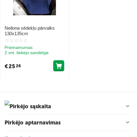
Neilona sēdekļu pārvalks
130x135cm
Prieinamumas:
2 vnt. tiekėjo sandėlyje
€
25
26
Pirkėjo sąskaita
Pirkėjo aptarnavimas