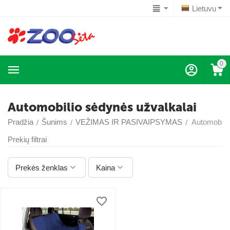
Lietuvu
0
Automobilio sėdynės užvalkalai
Pradžia
Šunims
VEŽIMAS IR PASIVAIPSYMAS
Automobili
/
/
/
Prekių filtrai
Prekės ženklas
Kaina