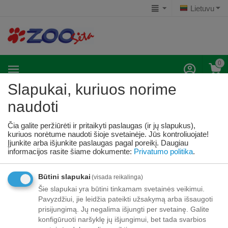
Lietuvu
0
Slapukai, kuriuos norime
naudoti
Priežiūros priemonės
Pradžia
Graužikams
PRIEŽIŪROS PRIEMONĖS
Priežiūro
/
/
/
Čia galite peržiūrėti ir pritaikyti paslaugas (ir jų slapukus),
kuriuos norėtume naudoti šioje svetainėje. Jūs kontroliuojate!
Įjunkite arba išjunkite paslaugas pagal poreikį.
Daugiau
informacijos rasite šiame dokumente:
Privatumo politika
.
Šioje kategorijoje nėra prekių
Būtini slapukai
(visada reikalinga)
Šie slapukai yra būtini tinkamam svetainės veikimui.
Pavyzdžiui, jie leidžia pateikti užsakymą arba išsaugoti
prisijungimą. Jų negalima išjungti per svetainę. Galite
konfigūruoti naršyklę jų išjungimui, bet tada svarbios