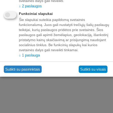
svetainės dalys gali neveikti.
↓
2
paslaugos
Funkciniai slapukai
Pirkėjo sąskaita
Šie slapukai suteikia papildomą svetainės
funkcionalumą. Juos gali nustatyti trečiųjų šalių paslaugų
Pirkėjo aptarnavimas
teikėjai, kurių paslaugos pridėtos prie svetainės. Šios
paslaugos gali apimti žemėlapius, geolokaciją, išankstinį
pristatymo kainų skaičiavimą ar prisijungimą naudojant
Kontaktai
socialinius tinklus. Be funkcinių slapukų kai kurios
svetainės dalys gali neveikti tinkamai.
↓
1
paslauga
Sutikti su pasirinktais
Sutikti su visais