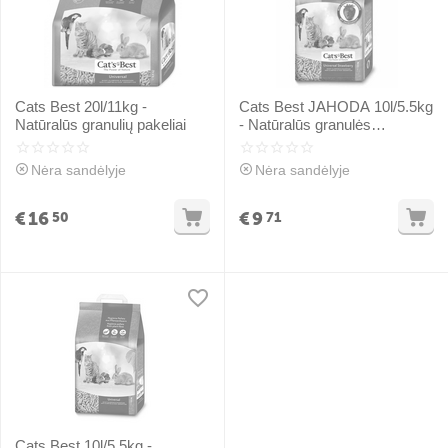
Cats Best 20l/11kg -
Cats Best JAHODA 10l/5.5kg
Natūralūs granulių pakeliai
- Natūralūs granulės
pakuočiai su aviečių kvapu
gyvūnams
Nėra sandėlyje
Nėra sandėlyje
€
16
€
9
50
71
Cats Best 10l/5.5kg -