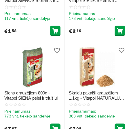
Vitapol ŠIENOS ropliams ir
Vitapol SIENA rožėms ir
triušiams
triušiams
Prieinamumas:
Prieinamumas:
117 vnt. tiekėjo sandėlyje
173 vnt. tiekėjo sandėlyje
€
1
€
2
58
16
Siens grauzējiem 800g -
Skaidu pakaiši grauzējiem
Vitapol SIENA pelei ir triušiui
1.1kg - Vitapol NATŪRALUS
MEDŽIO SKIEDROS
Prieinamumas:
Prieinamumas:
773 vnt. tiekėjo sandėlyje
383 vnt. tiekėjo sandėlyje
07
08