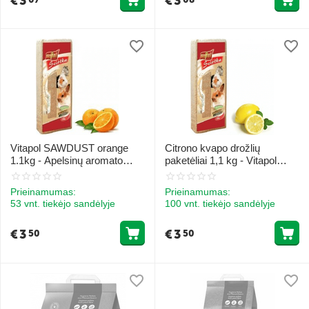
€
3
€
3
Vitapol SAWDUST orange
Citrono kvapo drožlių
1.1kg - Apelsinų aromato
paketėliai 1,1 kg - Vitapol
grandinėlių gėrybės narikams
SAWDUST lemon
Prieinamumas:
Prieinamumas:
53 vnt. tiekėjo sandėlyje
100 vnt. tiekėjo sandėlyje
€
3
€
3
50
50