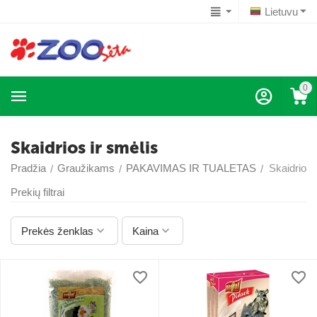
Lietuvu
0
Skaidrios ir smėlis
Pradžia
Graužikams
PAKAVIMAS IR TUALETAS
Skaidrios 
/
/
/
Prekių filtrai
Prekės ženklas
Kaina