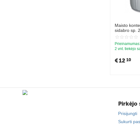
Maisto kont
sidabro sp. 2
Prieinamumas
2 vnt. tiekėjo 
€
12
10
Pirkėjo 
Prisijungti
Sukurti pa