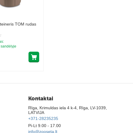
teineris TOM rudas
as:
o sandėlyje
Kontaktai
Rīga, Krimuldas iela 4 k-4, Rīga, LV-1039,
LATVIJA
+371-28235235
Pi-Lt 9.00 - 17.00
info@zooseta.lt