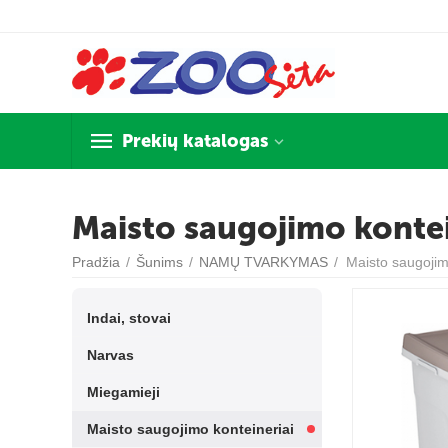
Prekių katalogas
Maisto saugojimo kontei
Pradžia
/
Šunims
/
NAMŲ TVARKYMAS
/
Maisto saugojim
Indai, stovai
Narvas
Miegamieji
Maisto saugojimo konteineriai