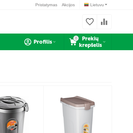
Pristatymas
Akcijos
Lietuvu
Prekių
0
Profilis
krepšelis