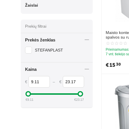
Žaislai
Prekių filtrai
Maisto kontei
spalvos su r
Prekės ženklas
Prieinamumas
STEFANPLAST
7 vnt. tiekėjo 
€
15
30
Kaina
€
–
€
€
9.11
€
23.17