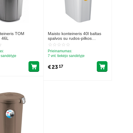
teineris TOM
Maisto konteineris 40l baltas
. 46L
spalvos su rudos-pilkos
atspalvio dangteliu
as:
Prieinamumas:
o sandėlyje
7 vnt. tiekėjo sandėlyje
€
23
17