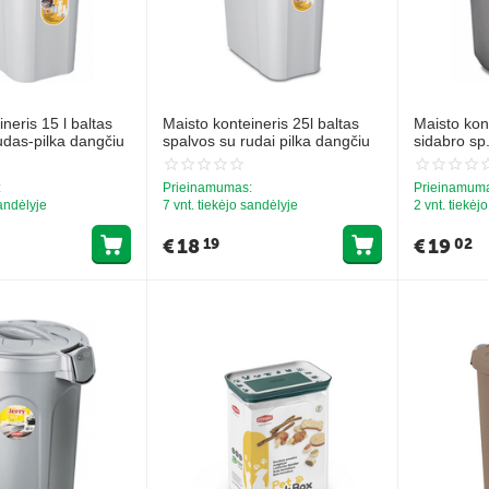
neris 15 l baltas
Maisto konteineris 25l baltas
Maisto kon
udas-pilka dangčiu
spalvos su rudai pilka dangčiu
sidabro sp
:
Prieinamumas:
Prieinamum
sandėlyje
7 vnt. tiekėjo sandėlyje
2 vnt. tiekėj
€
18
€
19
19
02