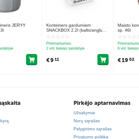
eineris JERYY
Konteiners gardumiem
Maisto kon
3l
SNACKBOX 2.2l (balts/angļu
sp. 46l
zaļš)
:
Prieinamumas:
Prieinamum
sandėlyje
2 vnt. tiekėjo sandėlyje
6 vnt. tiekėj
€
9
€
19
11
02
sąskaita
Pirkėjo aptarnavimas
Užsakymai
skyrą
Norų sąrašas
Palyginimo sąrašas
Privatumo politika