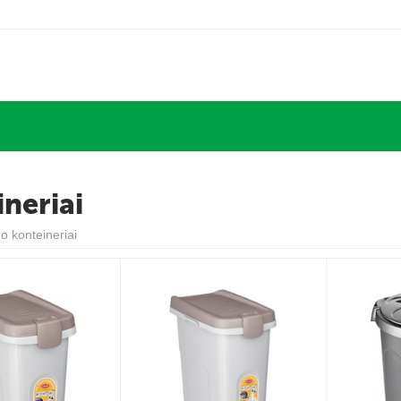
neriai
o konteineriai