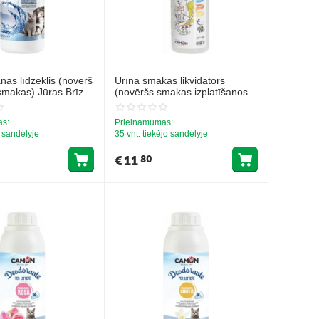
anas līdzeklis (noverš
Urīna smakas likvidātors
smakas) Jūras Brīze
(novēršs smakas izplatīšanos)
750ml
as:
Prieinamumas:
o sandėlyje
35 vnt. tiekėjo sandėlyje
€
11
80