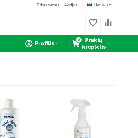
Pristatymas
Akcijos
Lietuvu
Prekių
0
Profilis
krepšelis