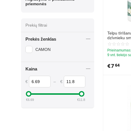
priemonės
Prekių filtrai
Telpu tīrīšan
dzīvnieku sm
Prekės ženklas
Muskuss 1L
CAMON
Prieinamumas
9 vnt. tiekėjo 
€
7
64
Kaina
€
–
€
€
6.69
€
11.8