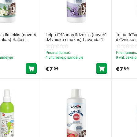
as līdzeklis (noverš
Telpu tīrīšanas līdzeklis (noverš
Telpu tīrīš
akas) Baltais
dzīvnieku smakas) Lavanda 1l
dzīvnieku 
1L
:
Prieinamumas:
Prieinamum
sandėlyje
4 vnt. tiekėjo sandėlyje
9 vnt. tiekėj
€
7
€
7
64
64