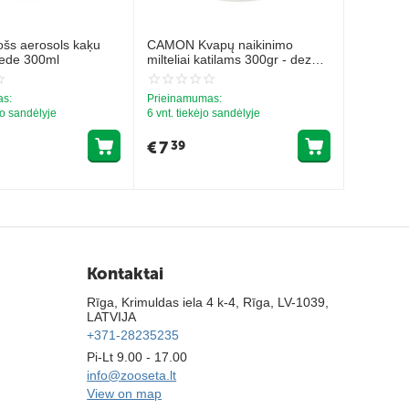
šs aerosols kaķu
CAMON Kvapų naikinimo
iede 300ml
milteliai katilams 300gr - dezod.
līdzeņi kačių dėžutėms
as:
Prieinamumas:
jo sandėlyje
6 vnt. tiekėjo sandėlyje
€
7
39
Kontaktai
Rīga, Krimuldas iela 4 k-4, Rīga, LV-1039,
LATVIJA
+371-28235235
Pi-Lt 9.00 - 17.00
info@zooseta.lt
View on map