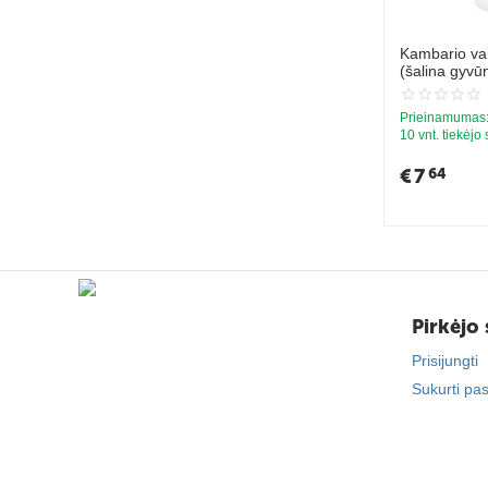
Kambario va
(šalina gyvū
Obuolys su 
Prieinamumas
10 vnt. tiekėjo
€
7
64
Pirkėjo 
Prisijungti
Sukurti pa