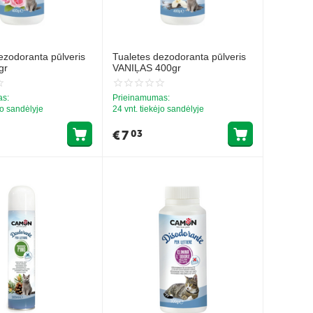
ezodoranta pūlveris
Tualetes dezodoranta pūlveris
gr
VANIĻAS 400gr
as:
Prieinamumas:
jo sandėlyje
24 vnt. tiekėjo sandėlyje
€
7
03