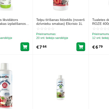
 likvidātors
Telpu tīrīšanas līdzeklis (noverš
Tualetes d
kas izplatīšanos)
dzīvnieku smakas) Elicrisio 1L
ROZE 400
:
Prieinamumas:
Prieinamum
 sandėlyje
20 vnt. tiekėjo sandėlyje
12 vnt. tiekė
€
7
€
6
64
79