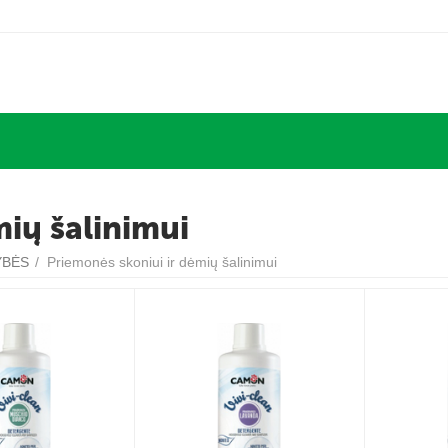
mių šalinimui
YBĖS
/
Priemonės skoniui ir dėmių šalinimui