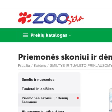
Prekių katalogas
Priemonės skoniui ir dė
Pradžia
/
Katėms
/
SMILTYS IR TUALETO PRIKLAUSOM
Smėlis ir nuosėdos
Tualetai ir lapiškes
Priemonės skoniui ir dėmių
šalinimui
Atgrasymo ir pritraukimo