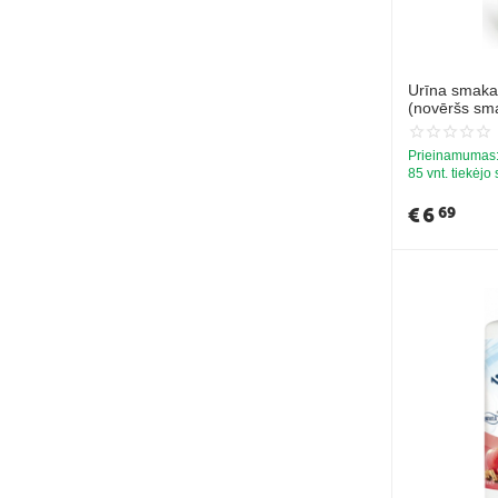
Urīna smakas
(novēršs sma
250ml
Prieinamumas
85 vnt. tiekėjo
€
6
69