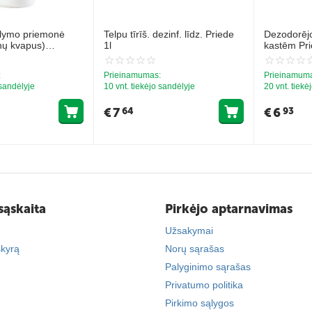
lymo priemonė
Telpu tīrīš. dezinf. līdz. Priede
Dezodorējo
nų kvapus)
1l
kastēm Pr
cinamonu 1L
:
Prieinamumas:
Prieinamum
 sandėlyje
10 vnt. tiekėjo sandėlyje
20 vnt. tiekė
€
7
€
6
64
93
sąskaita
Pirkėjo aptarnavimas
Užsakymai
skyrą
Norų sąrašas
Palyginimo sąrašas
Privatumo politika
Pirkimo sąlygos