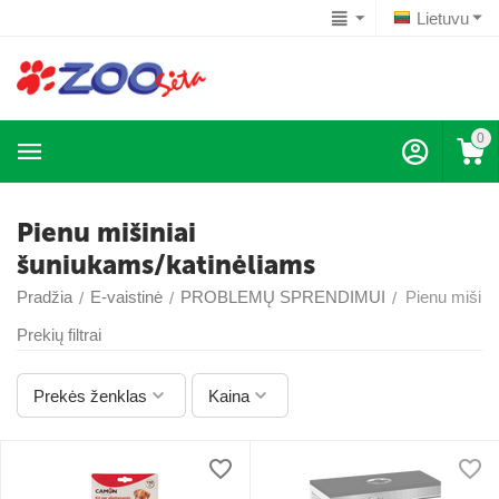
Lietuvu
0
Pienu mišiniai
šuniukams/katinėliams
Pradžia
E-vaistinė
PROBLEMŲ SPRENDIMUI
Pienu mišini
/
/
/
Prekių filtrai
Prekės ženklas
Kaina