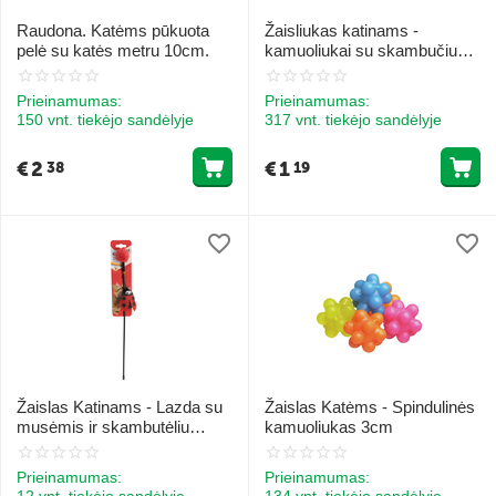
Raudona. Katėms pūkuota
Žaisliukas katinams -
pelė su katės metru 10cm.
kamuoliukai su skambučiu
2gb
Prieinamumas:
Prieinamumas:
150 vnt. tiekėjo sandėlyje
317 vnt. tiekėjo sandėlyje
€
2
€
1
38
19
Žaislas Katinams - Lazda su
Žaislas Katėms - Spindulinės
musėmis ir skambutėliu
kamuoliukas 3cm
48cm
Prieinamumas:
Prieinamumas:
12 vnt. tiekėjo sandėlyje
134 vnt. tiekėjo sandėlyje