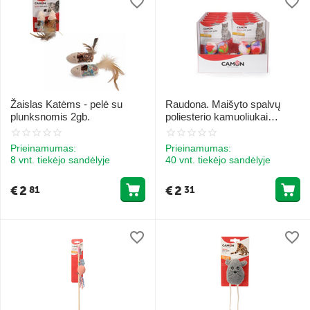
Žaislas Katėms - pelė su
Raudona. Maišyto spalvų
plunksnomis 2gb.
poliesterio kamuoliukai
katėms su kačiukų matuotu
3,5 cm.
Prieinamumas:
Prieinamumas:
8 vnt. tiekėjo sandėlyje
40 vnt. tiekėjo sandėlyje
€
2
€
2
81
31