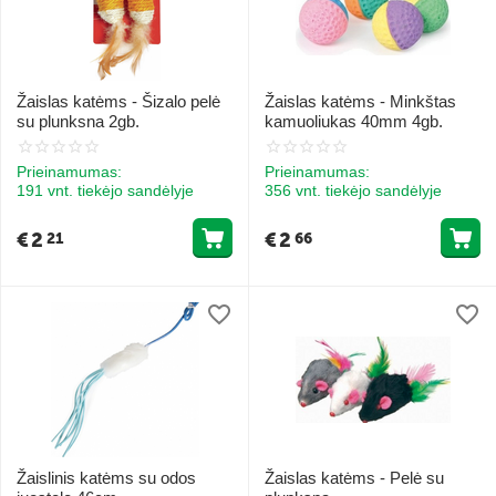
Žaislas katėms - Šizalo pelė
Žaislas katėms - Minkštas
su plunksna 2gb.
kamuoliukas 40mm 4gb.
Prieinamumas:
Prieinamumas:
191 vnt. tiekėjo sandėlyje
356 vnt. tiekėjo sandėlyje
€
2
€
2
21
66
Žaislinis katėms su odos
Žaislas katėms - Pelė su