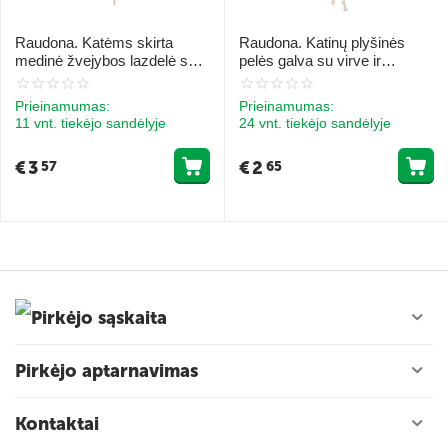
Raudona. Katėms skirta
Raudona. Katinų plyšinės
medinė žvejybos lazdelė su
pelės galva su virve ir
žaislu, katinėliu ir skambučiu
katukulturatoriumi 10 cm
40cm
Prieinamumas:
Prieinamumas:
11 vnt. tiekėjo sandėlyje
24 vnt. tiekėjo sandėlyje
€
3
€
2
57
65
Pirkėjo sąskaita
Pirkėjo aptarnavimas
Kontaktai