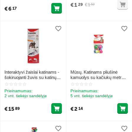
€
1
€
1
29
50
€
6
17
Interaktyvi žaislai katinams -
Mūsų. Katinams pliušinė
šokiruojanti žuvis su katinų
kamuolys su kačiukų metru
žolele.
4gb.
Prieinamumas:
Prieinamumas:
2 vnt. tiekėjo sandėlyje
5 vnt. tiekėjo sandėlyje
€
15
€
2
89
14