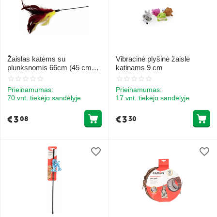
Žaislas katėms su
Vibracinė plyšinė žaislė
plunksnomis 66cm (45 cm
katinams 9 cm
šakelė)
Prieinamumas:
Prieinamumas:
70 vnt. tiekėjo sandėlyje
17 vnt. tiekėjo sandėlyje
€
3
€
3
08
30