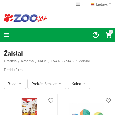
Lietuvu
0
Žaislai
Pradžia
Katėms
NAMŲ TVARKYMAS
Žaislai
/
/
/
Prekių filtrai
Būdai
Prekės ženklas
Kaina