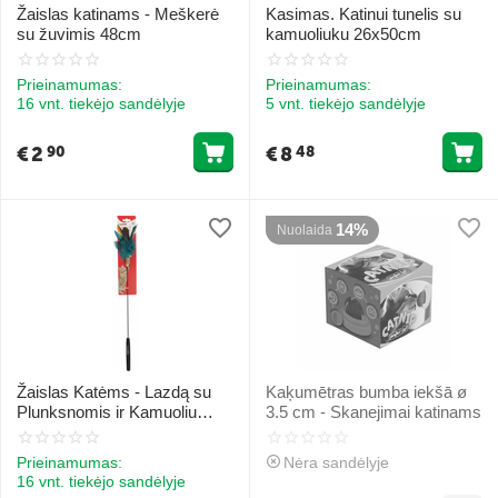
Žaislas katinams - Meškerė
Kasimas. Katinui tunelis su
su žuvimis 48cm
kamuoliuku 26x50cm
Prieinamumas:
Prieinamumas:
16 vnt. tiekėjo sandėlyje
5 vnt. tiekėjo sandėlyje
€
2
€
8
90
48
14%
Nuolaida
Žaislas Katėms - Lazdą su
Kaķumētras bumba iekšā ø
Plunksnomis ir Kamuoliu
3.5 cm - Skanejimai katinams
65cm
Prieinamumas:
Nėra sandėlyje
16 vnt. tiekėjo sandėlyje