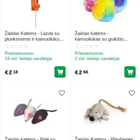
Žaislas Katėms - Lazda su
Žaislas katėms -
plunksnomis ir kamuoliuku
kamuoliukas su grakštu
26cm
30mm 3gb.
Prieinamumas:
Prieinamumas:
19 vnt. tiekėjo sandėlyje
2 vnt. tiekėjo sandėlyje
€
2
€
2
18
66
Žaislas katėms - Pelė su
Žaislas Katėms - Plaušienės