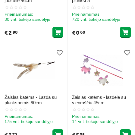
juostele 46cm
plunksna
Prieinamumas:
Prieinamumas:
30 vnt. tiekėjo sandėlyje
720 vnt. tiekėjo sandėlyje
€
2
€
0
90
60
Žaislas katėms - Lazda su
Žaislas katėms - lazdele su
plunksnomis 90cm
vienraščiu 45cm
Prieinamumas:
Prieinamumas:
175 vnt. tiekėjo sandėlyje
14 vnt. tiekėjo sandėlyje
72
35