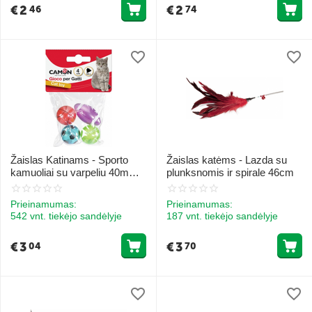
€
2
€
2
46
74
Žaislas Katinams - Sporto
Žaislas katėms - Lazda su
kamuoliai su varpeliu 40mm
plunksnomis ir spirale 46cm
4gb.
Prieinamumas:
Prieinamumas:
542 vnt. tiekėjo sandėlyje
187 vnt. tiekėjo sandėlyje
€
3
€
3
04
70