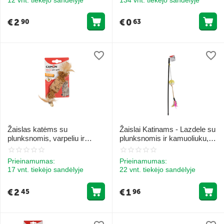
€
2
€
0
90
63
Žaislas katėms su
Žaislai Katinams - Lazdele su
plunksnomis, varpeliu ir
plunksnomis ir kamuoliuku,
katinu mentu 20cm
46cm
Prieinamumas:
Prieinamumas:
17 vnt. tiekėjo sandėlyje
22 vnt. tiekėjo sandėlyje
€
2
€
1
45
96