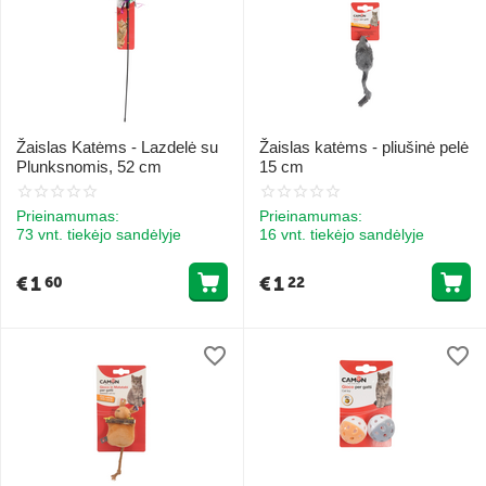
Žaislas Katėms - Lazdelė su
Žaislas katėms - pliušinė pelė
Plunksnomis, 52 cm
15 cm
Prieinamumas:
Prieinamumas:
73 vnt. tiekėjo sandėlyje
16 vnt. tiekėjo sandėlyje
€
1
€
1
60
22