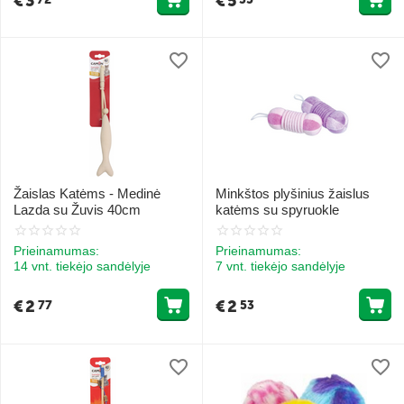
€
3
€
5
Žaislas Katėms - Medinė
Minkštos plyšinius žaislus
Lazda su Žuvis 40cm
katėms su spyruokle
Prieinamumas:
Prieinamumas:
14 vnt. tiekėjo sandėlyje
7 vnt. tiekėjo sandėlyje
€
2
€
2
77
53