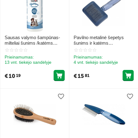
Sausas valymo šampūnas-
Pavilno metalinė šepetys
milteliai šunims /katėms
šunims ir katėms
150ml
Easy2Clean M
Prieinamumas:
Prieinamumas:
13 vnt. tiekėjo sandėlyje
4 vnt. tiekėjo sandėlyje
€
10
€
15
19
81