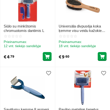
Siūlo su minkštomis
Universāla divpusēja koka
chromuotomis dantimis L
ķemme visu veidu kažokiem
L
Prieinamumas:
Prieinamumas:
12 vnt. tiekėjo sandėlyje
18 vnt. tiekėjo sandėlyje
€
4
€
9
79
60
Savēlumu kemme 8 asmeņi
Pavilno metalinė šepetys