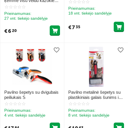
ķemme visu veidu kažokiem
S
Prieinamumas:
18 vnt. tiekėjo sandėlyje
Prieinamumas:
27 vnt. tiekėjo sandėlyje
€
7
35
€
6
20
Pavilno šepetys su dvigubais
Pavilno metalinė šepetys su
peiliukais S
plastikiniais galais šunims ir
katėms 10x6 cm
Prieinamumas:
Prieinamumas:
4 vnt. tiekėjo sandėlyje
8 vnt. tiekėjo sandėlyje
84
63