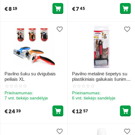
€
8
€
7
19
45
Pavilno šuku su dvigubais
Pavilno metalinė šepetys su
peiliais XL
plastikiniais galiukais šunims
ir katinams 11x7 cm
Prieinamumas:
Prieinamumas:
7 vnt. tiekėjo sandėlyje
6 vnt. tiekėjo sandėlyje
€
24
€
12
39
57