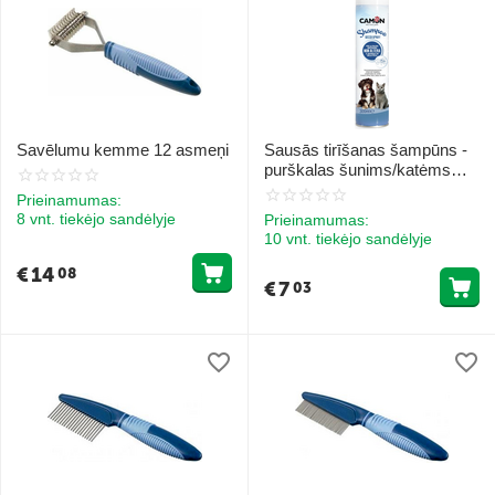
Savēlumu kemme 12 asmeņi
Sausās tirīšanas šampūns -
purškalas šunims/katėms
300ml
Prieinamumas:
8 vnt. tiekėjo sandėlyje
Prieinamumas:
10 vnt. tiekėjo sandėlyje
€
14
08
€
7
03