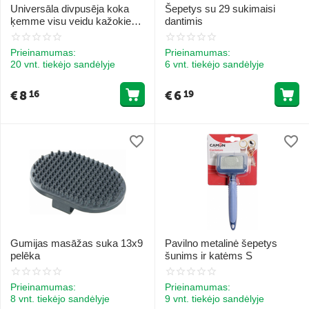
Universāla divpusēja koka
Šepetys su 29 sukimaisi
ķemme visu veidu kažokiem
dantimis
M
Prieinamumas:
Prieinamumas:
20 vnt. tiekėjo sandėlyje
6 vnt. tiekėjo sandėlyje
€
8
€
6
16
19
Gumijas masāžas suka 13x9
Pavilno metalinė šepetys
pelēka
šunims ir katėms S
Prieinamumas:
Prieinamumas:
8 vnt. tiekėjo sandėlyje
9 vnt. tiekėjo sandėlyje