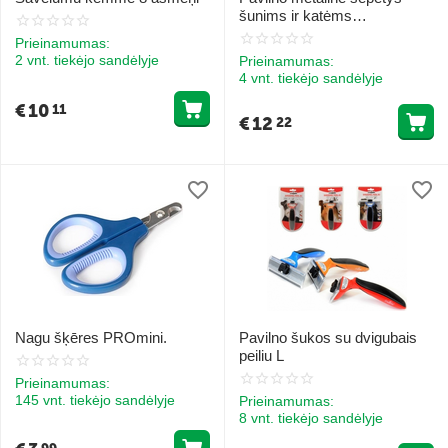
šunims ir katėms
Easy2Clean S
Prieinamumas:
2 vnt. tiekėjo sandėlyje
Prieinamumas:
4 vnt. tiekėjo sandėlyje
€
10
11
€
12
22
Nagu šķēres PROmini.
Pavilno šukos su dvigubais
peiliu L
Prieinamumas:
145 vnt. tiekėjo sandėlyje
Prieinamumas:
8 vnt. tiekėjo sandėlyje