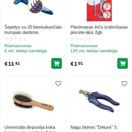
Šepetys su 20 besisukančiais
Plastmasas ērču izņēmšanas
trumpais dantimis
pincete-āķis 2gb
Prieinamumas:
Prieinamumas:
6 vnt. tiekėjo sandėlyje
120 vnt. tiekėjo sandėlyje
€
11
€
1
41
01
Universāla divpusēja koka
Nagu šķēres "Deluxe" S