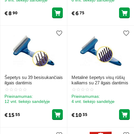
€
8
€
6
90
75
Šepetys su 39 besisukančiais
Metalinė šepetys visų rūšių
ilgais dantimis
kailiams su 27 ilgais dantimis
Prieinamumas:
Prieinamumas:
12 vnt. tiekėjo sandėlyje
4 vnt. tiekėjo sandėlyje
€
15
€
10
55
35