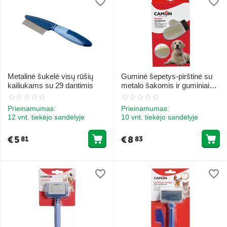
Metalinė šukelė visų rūšių
Guminė šepetys-pirštinė su
kailiukams su 29 dantimis
metalo šakomis ir guminiais
galais
Prieinamumas:
Prieinamumas:
12 vnt. tiekėjo sandėlyje
10 vnt. tiekėjo sandėlyje
€
5
€
8
81
83