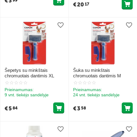
€
3
99
€
20
17
Šepetys su minkštais
Šuka su minkštais
chromuotais dantimis XL
chromuotais dantimis M
Prieinamumas:
Prieinamumas:
9 vnt. tiekėjo sandėlyje
24 vnt. tiekėjo sandėlyje
€
5
€
3
84
58