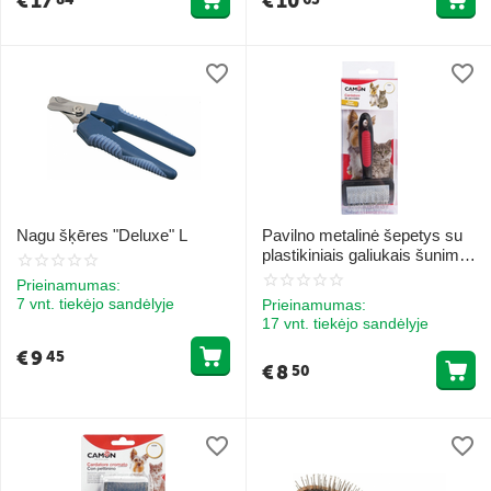
€
17
€
10
Nagu šķēres "Deluxe" L
Pavilno metalinė šepetys su
plastikiniais galiukais šunims
ir katėms 7,5x5 cm
Prieinamumas:
7 vnt. tiekėjo sandėlyje
Prieinamumas:
17 vnt. tiekėjo sandėlyje
€
9
45
€
8
50