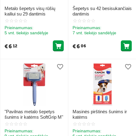
Metalo šepetys visų rūšių
Šepetys su 42 besisukančiais
kailiui su 29 dantimis
dantimis
Prieinamumas:
Prieinamumas:
5 vnt. tiekėjo sandėlyje
7 vnt. tiekėjo sandėlyje
€
6
€
6
12
06
"Pavilnas metalo šepetys
Masinės pirštinės šunims ir
šunims ir katėms SoftGrip M"
katėms
Prieinamumas:
Prieinamumas:
9 vnt. tiekėjo sandėlyje
6 vnt. tiekėjo sandėlyje