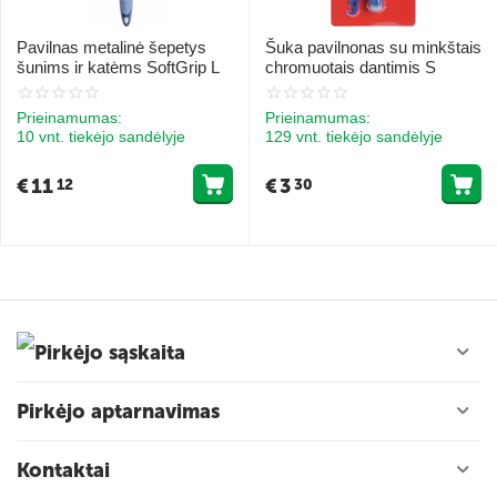
Pavilnas metalinė šepetys
Šuka pavilnonas su minkštais
šunims ir katėms SoftGrip L
chromuotais dantimis S
Prieinamumas:
Prieinamumas:
10 vnt. tiekėjo sandėlyje
129 vnt. tiekėjo sandėlyje
€
11
€
3
12
30
Pirkėjo sąskaita
Pirkėjo aptarnavimas
Kontaktai