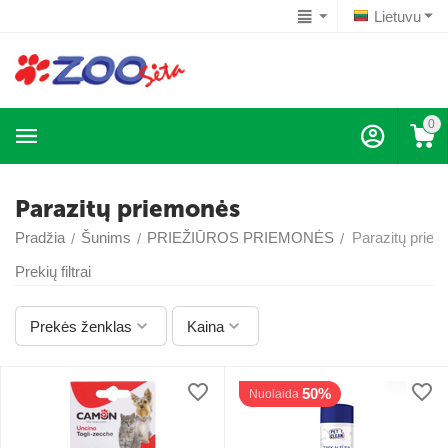
Lietuvu
0
Parazitų priemonės
Pradžia
Šunims
PRIEŽIŪROS PRIEMONĖS
Parazitų prie
/
/
/
Prekių filtrai
Prekės ženklas
Kaina
50%
Nuolaida