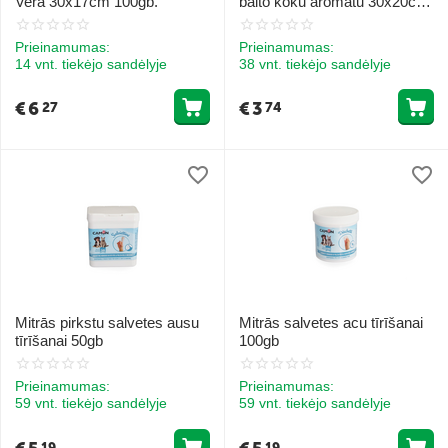
Vera 30x17cm 100gb.
balto koku aromātu 30x20cm
40gb.
Prieinamumas:
Prieinamumas:
14 vnt. tiekėjo sandėlyje
38 vnt. tiekėjo sandėlyje
€
6
€
3
27
74
Mitrās pirkstu salvetes ausu
Mitrās salvetes acu tīrīšanai
tīrīšanai 50gb
100gb
Prieinamumas:
Prieinamumas:
59 vnt. tiekėjo sandėlyje
59 vnt. tiekėjo sandėlyje
19
19