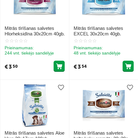
Mitrās tīrīšanas salvetes
Mitrās tīrīšanas salvetes
Hlorheksidīna 30x20cm 40gb.
EXCEL 30x20cm 40gb.
Prieinamumas:
Prieinamumas:
244 vnt. tiekėjo sandėlyje
48 vnt. tiekėjo sandėlyje
€
3
€
3
50
54
Mitrās tīrīšanas salvetes Aloe
Mitrās tīrīšanas salvetes