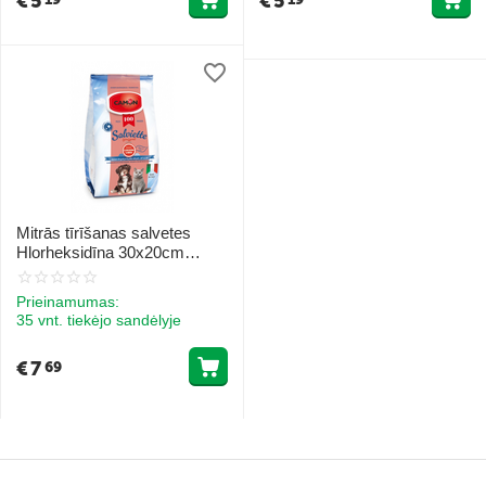
€
5
€
5
Mitrās tīrīšanas salvetes
Hlorheksidīna 30x20cm
100gb.
Prieinamumas:
35 vnt. tiekėjo sandėlyje
€
7
69