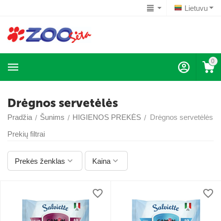
Lietuvu
0
Drėgnos servetėlės
Pradžia
Šunims
HIGIENOS PREKĖS
Drėgnos servetėlės
/
/
/
Prekių filtrai
Prekės ženklas
Kaina