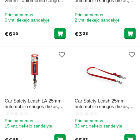
25mm - automobilio saugos
automobilio saugos diržas, 45
diržas, 25mm pločio
x 1700mm
Prieinamumas:
Prieinamumas:
6 vnt. tiekėjo sandėlyje
2 vnt. tiekėjo sandėlyje
€
6
€
3
55
28
Car Safety Leash LA 25mm -
Car Safety Leash 25mm -
automobilio saugos diržas,
automobilio saugos diržas,
25mm pločio 1 vnt.
plotis 25mm RAUDONAS
Prieinamumas:
Prieinamumas:
15 vnt. tiekėjo sandėlyje
33 vnt. tiekėjo sandėlyje
55
83