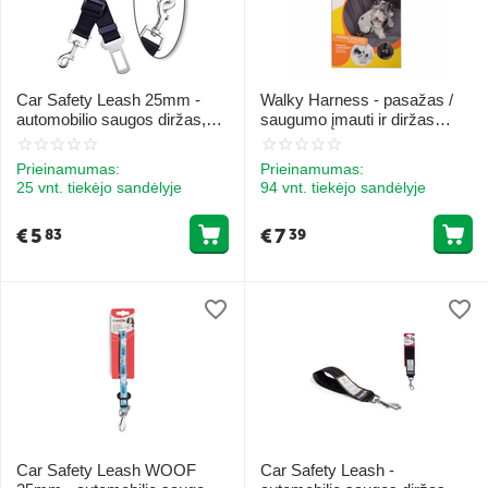
Car Safety Leash 25mm -
Walky Harness - pasažas /
automobilio saugos diržas,
saugumo įmauti ir diržas
plotis 25mm 1vnt. JUODAS
dydis S 30/60cm
Prieinamumas:
Prieinamumas:
25 vnt. tiekėjo sandėlyje
94 vnt. tiekėjo sandėlyje
€
5
€
7
83
39
Car Safety Leash WOOF
Car Safety Leash -