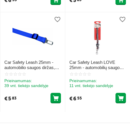
€
6
€
5
Car Safety Leash 25mm -
Car Safety Leash LOVE
automobilio saugos diržas,
25mm - automobilių saugos
plotis 25mm 1vnt. MĖLYNAS
diržas, plotis 25mm 1vnt.
Prieinamumas:
Prieinamumas:
39 vnt. tiekėjo sandėlyje
11 vnt. tiekėjo sandėlyje
€
5
€
6
83
55