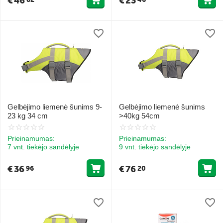
€
46
€
23
Gelbėjimo liemenė šunims 9-
Gelbėjimo liemenė šunims
23 kg 34 cm
>40kg 54cm
Prieinamumas:
Prieinamumas:
7 vnt. tiekėjo sandėlyje
9 vnt. tiekėjo sandėlyje
€
36
€
76
96
20