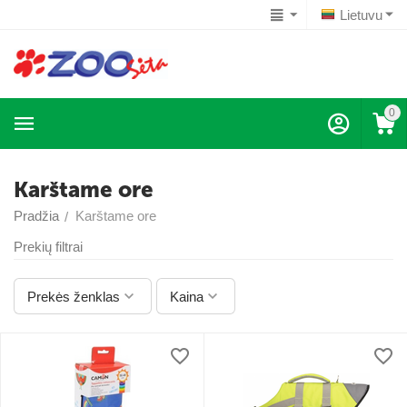
Lietuvu
0
Karštame ore
Pradžia
Karštame ore
/
Prekių filtrai
Prekės ženklas
Kaina