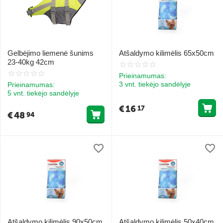
Gelbėjimo liemenė šunims
Atšaldymo kilimėlis 65x50cm
23-40kg 42cm
Prieinamumas:
3 vnt. tiekėjo sandėlyje
Prieinamumas:
5 vnt. tiekėjo sandėlyje
€
16
17
€
48
94
Atšaldymo kilimėlis 90x50cm
Atšaldymo kilimėlis 50x40cm