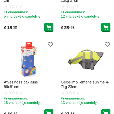
cm
10kg 27cm
Prieinamumas:
Prieinamumas:
5 vnt. tiekėjo sandėlyje
12 vnt. tiekėjo sandėlyje
€
19
€
29
12
82
Atvēsinošs paklājiņš
Gelbėjimo liemenė šunims 4-
96x81cm
7kg 23cm
Prieinamumas:
Prieinamumas:
18 vnt. tiekėjo sandėlyje
13 vnt. tiekėjo sandėlyje
82
46