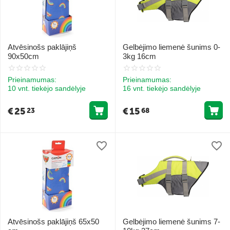
Atvēsinošs paklājiņš
Gelbėjimo liemenė šunims 0-
90x50cm
3kg 16cm
Prieinamumas:
Prieinamumas:
10 vnt. tiekėjo sandėlyje
16 vnt. tiekėjo sandėlyje
€
25
€
15
23
68
Atvēsinošs paklājiņš 65x50
Gelbėjimo liemenė šunims 7-