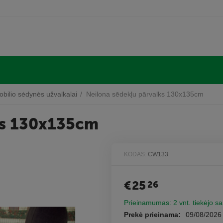
bilio sėdynės užvalkalai
/
Neilona sēdekļu pārvalks 130x135cm
ks 130x135cm
KODAS:
CW133
€
25
26
Prieinamumas:
2 vnt. tiekėjo s
Prekė prieinama:
09/08/2026