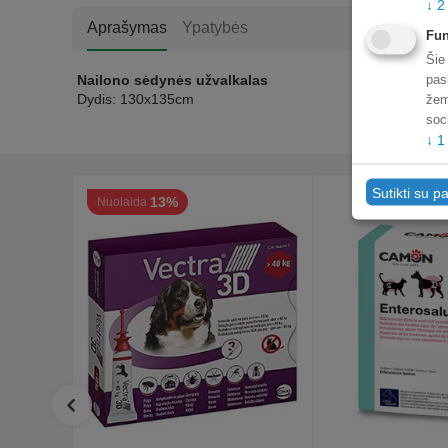
↓
2
Aprašymas
Ypatybės
Fun
Šie
Nailono sėdynės užvalkalas
pas
Dydis: 130x135cm
žem
soc
↓
1
Sutikti su pa
13%
Nuolaida