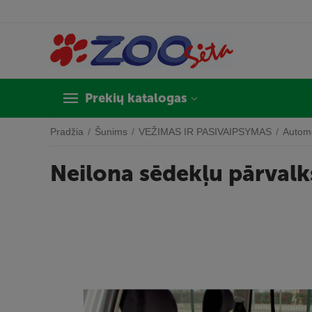
Prekių katalogas
Pradžia
/
Šunims
/
VEŽIMAS IR PASIVAIPSYMAS
/
Automo
Neilona sēdekļu pārval