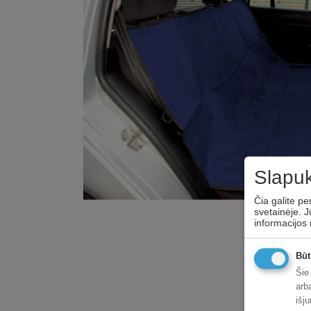
Slapuk
Čia galite pe
svetainėje. J
informacijos
Būt
Šie
arb
išj