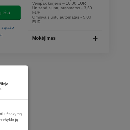
Venipak kurjeris – 10,00 EUR
Unisend siuntų automatas - 3,50
jiešu
EUR
Omniva siuntų automatas - 5,00
EUR
ų sąrašo
mą
Mokėjimas
šioje
au
ikti užsakymą
 naršyklę jų