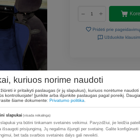
+
−
Kore
Pridėti prie pageidavim
Užduokite klausi
ai, kuriuos norime naudoti
ržiūrėti ir pritaikyti paslaugas (ir jų slapukus), kuriuos norėtume naudoti 
ūs kontroliuojate! Įjunkite arba išjunkite paslaugas pagal poreikį.
Daugi
 rasite šiame dokumente:
Privatumo politika
.
ini slapukai
(visada reikalinga)
 slapukai yra būtini tinkamam svetainės veikimui. Pavyzdžiui, jie leidžia pate
a išsaugoti prisijungimą. Jų negalima išjungti per svetainę. Galite konfigūruoti
ungimui, bet tada svarbios svetainės dalys gali neveikti.