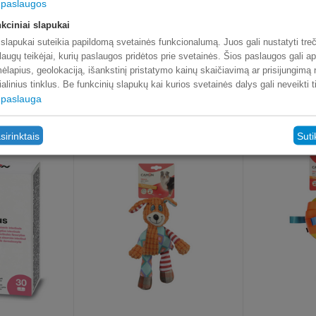
paslaugos
kciniai slapukai
 slapukai suteikia papildomą svetainės funkcionalumą. Juos gali nustatyti treč
laugų teikėjai, kurių paslaugos pridėtos prie svetainės. Šios paslaugos gali ap
ėlapius, geolokaciją, išankstinį pristatymo kainų skaičiavimą ar prisijungimą
ialinius tinklus. Be funkcinių slapukų kai kurios svetainės dalys gali neveikti 
paslauga
sirinktais
Suti