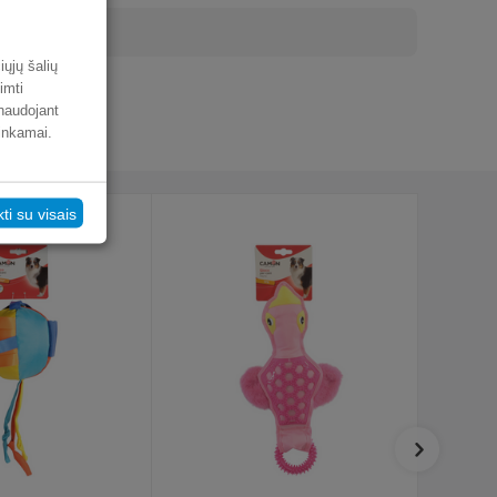
iųjų šalių
imti
 naudojant
tinkamai.
kti su visais