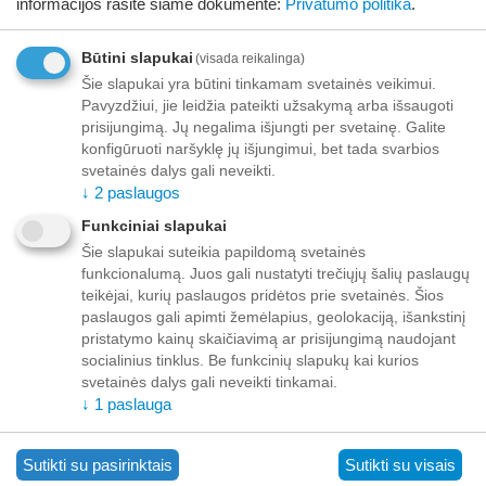
informacijos rasite šiame dokumente:
Privatumo politika
.
JOSICAT
JOSIDOG
Būtini slapukai
(visada reikalinga)
Šie slapukai yra būtini tinkamam svetainės veikimui.
Pavyzdžiui, jie leidžia pateikti užsakymą arba išsaugoti
prisijungimą. Jų negalima išjungti per svetainę. Galite
konfigūruoti naršyklę jų išjungimui, bet tada svarbios
K
L
svetainės dalys gali neveikti.
↓
2
paslaugos
KATTOVIT
LEONARDO
Funkciniai slapukai
KITTY TIME
LIBRA
Šie slapukai suteikia papildomą svetainės
KRKA
funkcionalumą. Juos gali nustatyti trečiųjų šalių paslaugų
teikėjai, kurių paslaugos pridėtos prie svetainės. Šios
paslaugos gali apimti žemėlapius, geolokaciją, išankstinį
pristatymo kainų skaičiavimą ar prisijungimą naudojant
socialinius tinklus. Be funkcinių slapukų kai kurios
M
N
svetainės dalys gali neveikti tinkamai.
↓
1
paslauga
MARPET
NATURAL TRAINER
MIAMOR
NATURE'S VARIETY
Sutikti su pasirinktais
Sutikti su visais
NATURINA