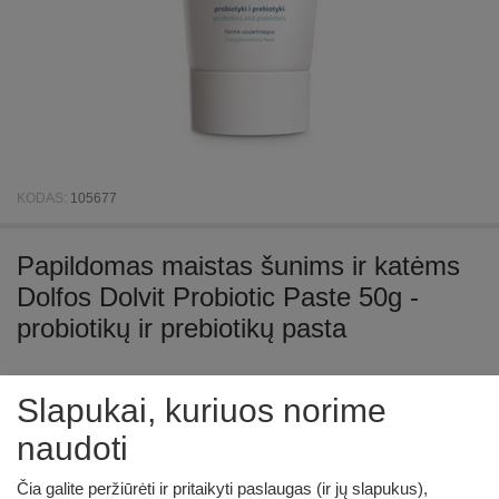
KODAS:
105677
Papildomas maistas šunims ir katėms
Dolfos Dolvit Probiotic Paste 50g -
probiotikų ir prebiotikų pasta
Nėra sandėlyje
Slapukai, kuriuos norime
€
10
05
naudoti
Čia galite peržiūrėti ir pritaikyti paslaugas (ir jų slapukus),