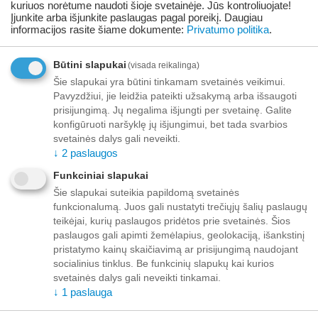
Prekė
08/08/2026
kuriuos norėtume naudoti šioje svetainėje. Jūs kontroliuojate!
prieinama:
Įjunkite arba išjunkite paslaugas pagal poreikį.
Daugiau
informacijos rasite šiame dokumente:
Privatumo politika
.
Pridėti prie pageidavimų sąrašo
Užduokite klausimą
Būtini slapukai
(visada reikalinga)
Šie slapukai yra būtini tinkamam svetainės veikimui.
Pristatymas
Pavyzdžiui, jie leidžia pateikti užsakymą arba išsaugoti
prisijungimą. Jų negalima išjungti per svetainę. Galite
Iki buto durų nuo 70,00 EUR nemokamai!
konfigūruoti naršyklę jų išjungimui, bet tada svarbios
Iki 69,99 EUR pristatymo mokestis:
Venipak kurjeris – 10,00 EUR
svetainės dalys gali neveikti.
Unisend siuntų automatas - 3,50 EUR
↓
2
paslaugos
Omniva siuntų automatas - 5,00 EUR
Funkciniai slapukai
Šie slapukai suteikia papildomą svetainės
Mokėjimas
funkcionalumą. Juos gali nustatyti trečiųjų šalių paslaugų
teikėjai, kurių paslaugos pridėtos prie svetainės. Šios
paslaugos gali apimti žemėlapius, geolokaciją, išankstinį
pristatymo kainų skaičiavimą ar prisijungimą naudojant
socialinius tinklus. Be funkcinių slapukų kai kurios
Aprašymas
svetainės dalys gali neveikti tinkamai.
↓
1
paslauga
Dolfos Probiotic Paste yra pasta šunims ir katėms, sudaryta iš
probiotikų ir prebiotikų, skirta remti tinkamam virškinimo trakto