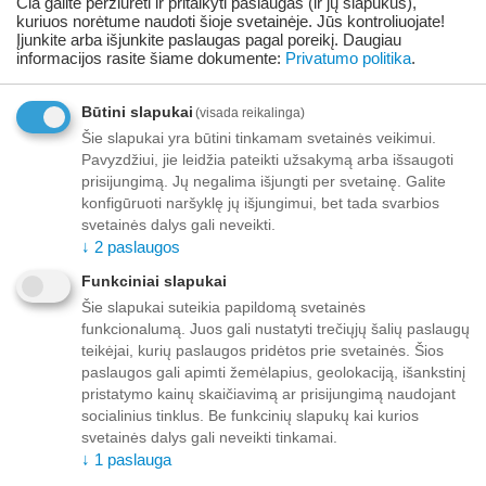
Prekė
06/08/2026
Čia galite peržiūrėti ir pritaikyti paslaugas (ir jų slapukus),
prieinama:
kuriuos norėtume naudoti šioje svetainėje. Jūs kontroliuojate!
Įjunkite arba išjunkite paslaugas pagal poreikį.
Daugiau
informacijos rasite šiame dokumente:
Privatumo politika
.
+
−
Korejiešu
Būtini slapukai
(visada reikalinga)
Pridėti prie pageidavimų sąrašo
Užduokite klausimą
Šie slapukai yra būtini tinkamam svetainės veikimui.
Pavyzdžiui, jie leidžia pateikti užsakymą arba išsaugoti
prisijungimą. Jų negalima išjungti per svetainę. Galite
Pristatymas
konfigūruoti naršyklę jų išjungimui, bet tada svarbios
svetainės dalys gali neveikti.
Iki buto durų nuo 70,00 EUR nemokamai!
↓
2
paslaugos
Iki 69,99 EUR pristatymo mokestis:
Venipak kurjeris – 10,00 EUR
Funkciniai slapukai
Unisend siuntų automatas - 3,50 EUR
Šie slapukai suteikia papildomą svetainės
Omniva siuntų automatas - 5,00 EUR
funkcionalumą. Juos gali nustatyti trečiųjų šalių paslaugų
teikėjai, kurių paslaugos pridėtos prie svetainės. Šios
Mokėjimas
paslaugos gali apimti žemėlapius, geolokaciją, išankstinį
pristatymo kainų skaičiavimą ar prisijungimą naudojant
socialinius tinklus. Be funkcinių slapukų kai kurios
svetainės dalys gali neveikti tinkamai.
↓
1
paslauga
Aprašymas