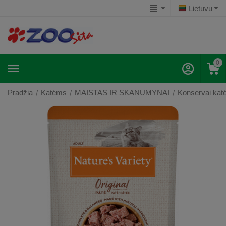
Lietuvu
0
Pradžia
Katėms
MAISTAS IR SKANUMYNAI
Konservai ka
/
/
/