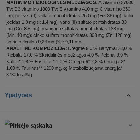
MAITINIMO FIZIOLOGINĖS MEDŽIAGOS:
A vitamino 27000
TV; D3 vitamino 1800 TV; E vitamino 410 mg; C vitamino 350
mg; geležis (II) sulfato monohidratas 260 mg (Fe: 86 mg); kalio
jodidas 1,9 mg (I: 1,4 mg); vario (II) sulfato pentahidratas 33
mg (Cu: 8,8 mg); mangano sulfatas monohidratas 123 mg
(Mn: 40 mg); cinko sulfato monohidratas 363 mg (Zn: 128 mg);
natrio selenitas 0,24 mg (Se: 0,11 mg).
ANALITINĖ KOMPOZICIJA:
Drėgmė 8,0 % Baltymai 28,0 %
Riebalai 17,0 % Skaidulinės medžiagos 4,0 % Pelenai 8,0 %
Kalcis* 1,8 % Fosforas* 1,0 % Omega-6* 2,8 % Omega-3*
1,00 % Taurinas** 1200 mg/kg Metabolizuojama energija*
3780 kcal/kg
Ypatybės
Pirkėjo sąskaita