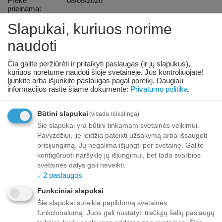
Prekė
08/08/2026
prieinama:
Slapukai, kuriuos norime
+
−
Korejiešu
naudoti
Pridėti prie pageidavimų sąrašo
Užduokite klausimą
Čia galite peržiūrėti ir pritaikyti paslaugas (ir jų slapukus),
kuriuos norėtume naudoti šioje svetainėje. Jūs kontroliuojate!
Įjunkite arba išjunkite paslaugas pagal poreikį.
Daugiau
Pristatymas
informacijos rasite šiame dokumente:
Privatumo politika
.
Iki buto durų nuo 70,00 EUR nemokamai!
Būtini slapukai
(visada reikalinga)
Iki 69,99 EUR pristatymo mokestis:
Venipak kurjeris – 10,00 EUR
Šie slapukai yra būtini tinkamam svetainės veikimui.
Unisend siuntų automatas - 3,50 EUR
Pavyzdžiui, jie leidžia pateikti užsakymą arba išsaugoti
Omniva siuntų automatas - 5,00 EUR
prisijungimą. Jų negalima išjungti per svetainę. Galite
konfigūruoti naršyklę jų išjungimui, bet tada svarbios
svetainės dalys gali neveikti.
Mokėjimas
↓
2
paslaugos
Funkciniai slapukai
Šie slapukai suteikia papildomą svetainės
funkcionalumą. Juos gali nustatyti trečiųjų šalių paslaugų
Aprašymas