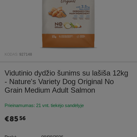
KODAS:
927148
Vidutinio dydžio šunims su lašiša 12kg
- Nature's Variety Dog Original No
Grain Medium Adult Salmon
Prieinamumas:
21 vnt. tiekėjo sandėlyje
€
85
56