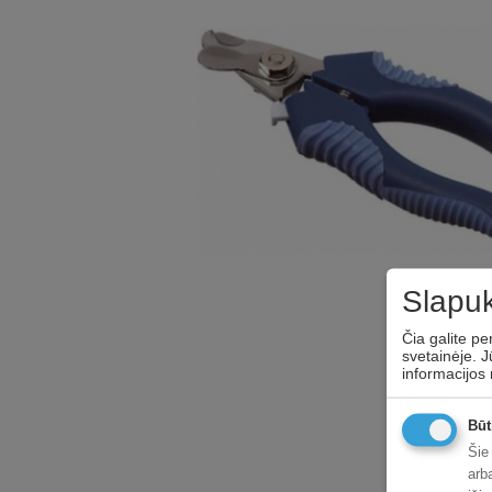
Slapuk
Čia galite pe
svetainėje. J
informacijos
Būt
Šie
arb