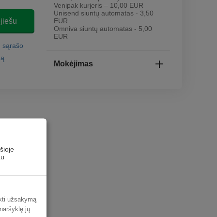
Venipak kurjeris – 10,00 EUR
Unisend siuntų automatas - 3,50
jiešu
EUR
Omniva siuntų automatas - 5,00
EUR
ų sąrašo
mą
Mokėjimas
šioje
au
ikti užsakymą
 naršyklę jų