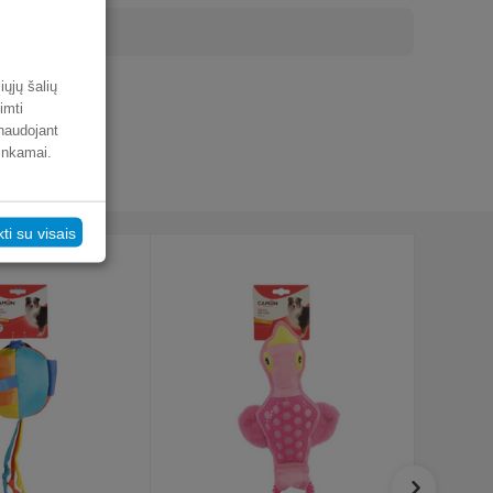
iųjų šalių
imti
 naudojant
tinkamai.
kti su visais