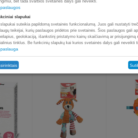
ungimui, bet tada svarbios svetainės dalys gali neveikti.
paslaugos
kciniai slapukai
 slapukai suteikia papildomą svetainės funkcionalumą. Juos gali nustatyti treč
laugų teikėjai, kurių paslaugos pridėtos prie svetainės. Šios paslaugos gali ap
ėlapius, geolokaciją, išankstinį pristatymo kainų skaičiavimą ar prisijungimą
ialinius tinklus. Be funkcinių slapukų kai kurios svetainės dalys gali neveikti 
paslauga
sirinktais
Suti