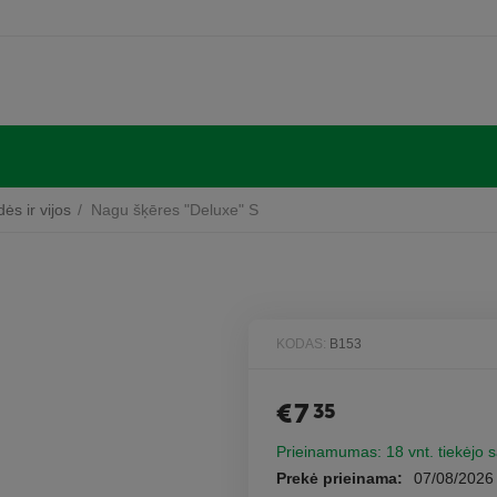
ės ir vijos
/
Nagu šķēres "Deluxe" S
KODAS:
B153
€
7
35
Prieinamumas:
18 vnt. tiekėjo 
Prekė prieinama:
07/08/2026