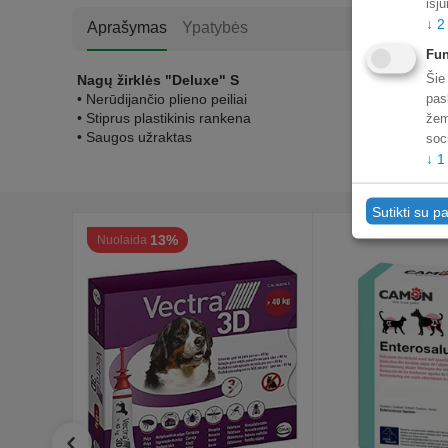
išj
↓
2
Aprašymas
Ypatybės
Fun
Šie
Nagų žirklės "Deluxe" S
• Nerūdijančio plieno peiliai
pas
• Stiprus plastikinis rankena
žem
• Saugos užraktas
soc
↓
1
Sutikti su pa
13%
Nuolaida