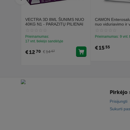
VECTRA 3D 8ML ŠUNIMS NUO
CAMON Enterosalus
40KG N1 - PARAZITŲ PILIENAI
nuo viduriavimo ir 
užkietėjimo proble
tablečių).
Prieinamumas:
Prieinamumas:
9 vnt.
17 vnt. tiekėjo sandėlyje
€
15
55
€
12
70
€
14
67
Pirkėjo 
Prisijungti
Sukurti pa