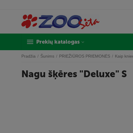
Prekių katalogas
Pradžia
/
Šunims
/
PRIEŽIŪROS PRIEMONĖS
/
Kaip knied
Nagu šķēres "Deluxe" S