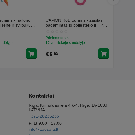
unims - nailono
CAMON Rot. Šunims - žaislas,
CAMON Ro
išene ir švilpuku
pagamintas iš poliesterio ir TPR
gyvūnai s
38cm
efektu 1
Prieinamumas:
Prieinamu
sandėlyje
17 vnt. tiekėjo sandėlyje
25 vnt. ti
€
8
€
4
65
19
Kontaktai
Rīga, Krimuldas iela 4 k-4, Rīga, LV-1039,
LATVIJA
+371-28235235
Pi-Lt 9.00 - 17.00
info@zooseta.lt