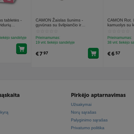
 tabletės -
CAMON Žaislas šunims -
CAMON Rot. š
vidurių
gyvūnas su švilpiančio ir
kamuolys su k
mų (30
kniaukiančio efekto 28cm
13cm
 tiekėjo sandėlyje
Prieinamumas:
Prieinamumas:
19 vnt. tiekėjo sandėlyje
38 vnt. tiekėjo 
€
7
€
6
97
57
sąskaita
Pirkėjo aptarnavimas
Užsakymai
skyrą
Norų sąrašas
Palyginimo sąrašas
Privatumo politika