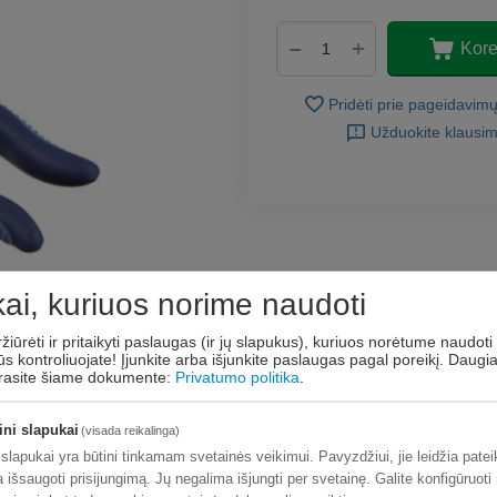
+
−
Kore
Pridėti prie pageidavim
Užduokite klausi
ai, kuriuos norime naudoti
ržiūrėti ir pritaikyti paslaugas (ir jų slapukus), kuriuos norėtume naudoti 
ūs kontroliuojate! Įjunkite arba išjunkite paslaugas pagal poreikį.
Daugi
 rasite šiame dokumente:
Privatumo politika
.
ini slapukai
(visada reikalinga)
 slapukai yra būtini tinkamam svetainės veikimui. Pavyzdžiui, jie leidžia pate
a išsaugoti prisijungimą. Jų negalima išjungti per svetainę. Galite konfigūruoti