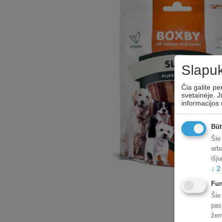
Slapuk
Čia galite pe
svetainėje. J
informacijos
Būt
Šie
arb
išj
↓
2
Fun
Šie
pas
žem