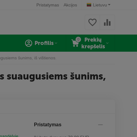
Pristatymas
Akcijos
Lietuvu
Prekių
0
Profilis
krepšelis
siems šunims, iš vištienos.
s suaugusiems šunims,
Pristatymas
 sandėlyje