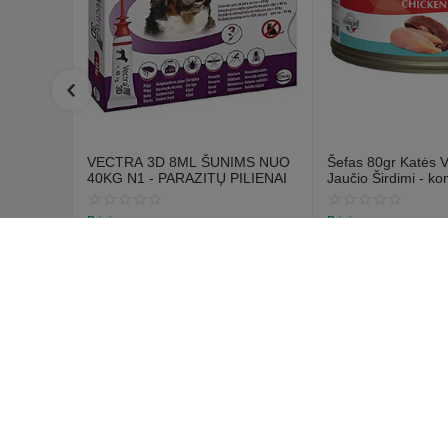
VECTRA 3D 8ML ŠUNIMS NUO
Šefas 80gr Katės V
40KG N1 - PARAZITŲ PILIENAI
Jaučio Širdimi - ko
vištienos mėsa ir ja
Prieinamumas:
Prieinamumas:
18 vnt. tiekėjo sandėlyje
288 vnt. tiekėjo sandė
€
12
€
1
70
59
€
14
67
Pirkėjo 
Prisijungti