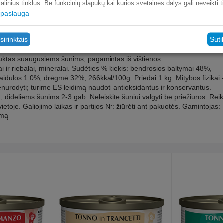
ialinius tinklus. Be funkcinių slapukų kai kurios svetainės dalys gali neveikti 
paslauga
sirinktais
Suti
as suaugusiems šunims, pagamintas iš vištienos.
ejai ir riebalai, mineralai. Sudėties % kiekis: bendrosios baltymai 48%,
aidulos 1.0%, drėgmė 32%, 266kkal/100g. Priedai 1 kg: Mitybos fizikai 
enurodyti; turime ES leidimą naudoti antioksidantus ir konservantus.
dideliems šunims 2-3 gab. Neleiskite šuniui valgyti be priežiūros. Reik
ietoje. Galiojimo laikas ir partijos Nr: žiūrėti ant pakuotės. Gamintojas:
ymą