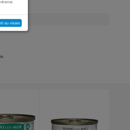
tinkamai.
kti su visais
-
ia