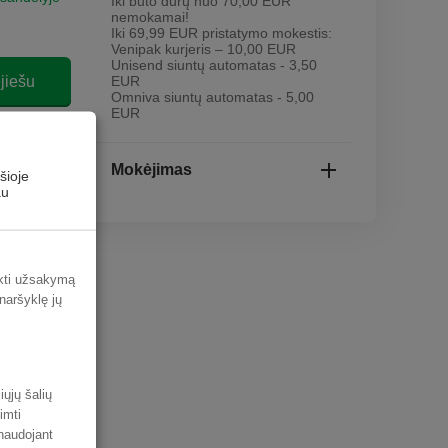
Iki buto durų nuo 70,00 EUR
nemokamai!
Iki 69,99 EUR pristatymo mokestis:
Venipak kurjeris – 10,00 EUR
Unisend siuntų automatas - 3,50
jiešu
EUR
Omniva siuntų automatas - 5,00
EUR
ų sąrašo
mą
Mokėjimas
šioje
au
ikti užsakymą
 naršyklę jų
iųjų šalių
imti
 naudojant