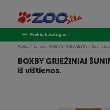
Prekių katalogas
Pradžia
/
Šunims
/
MAISTAS IR SKANĖSTAI
/
Šunims ska
BOXBY GRIEŽINIAI ŠUNIM
iš vištienos.