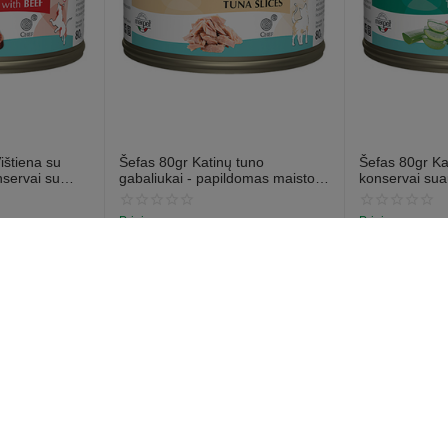
ištiena su
Šefas 80gr Katinų tuno
Šefas 80gr Ka
nservai su
gabaliukai - papildomas maisto
konservai su
učio širdimi
produktas suaugusiems katėms,
su tunu ir aloe
konservai su tunu
Prieinamumas:
Prieinamumas:
lyje
283 vnt. tiekėjo sandėlyje
284 vnt. tiekėjo
€
1
€
1
59
59
sąskaita
Pirkėjo aptarnavimas
Užsakymai