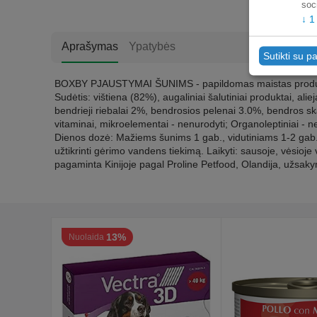
soc
↓
1
Aprašymas
Ypatybės
Sutikti su pa
BOXBY PJAUSTYMAI ŠUNIMS - papildomas maistas produkt
Sudėtis: vištiena (82%), augaliniai šalutiniai produktai, ali
bendrieji riebalai 2%, bendrosios pelenai 3.0%, bendros sk
vitaminai, mikroelementai - nenurodyti; Organoleptiniai - n
Dienos dozė: Mažiems šunims 1 gab., vidutiniams 1-2 gab., 
užtikrinti gėrimo vandens tiekimą. Laikyti: sausoje, vėsioje v
pagaminta Kinijoje pagal Proline Petfood, Olandija, užsak
13%
Nuolaida