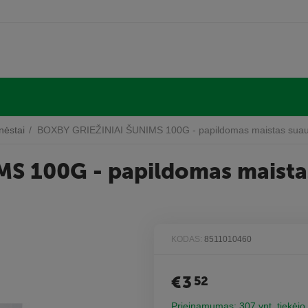
nėstai
/
BOXBY GRIEŽINIAI ŠUNIMS 100G - papildomas maistas suaugu
S 100G - papildomas maista
KODAS:
8511010460
€
3
52
Prieinamumas:
307 vnt. tiekėjo