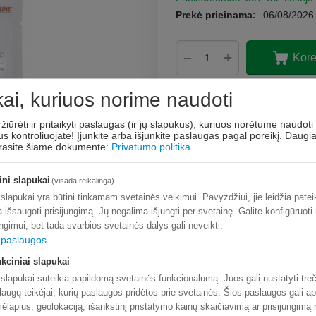
Prekė prieinama:
06/08/2026
+
−
Kore
Pridėti prie pageidavim
ai, kuriuos norime naudoti
Užduokite klausi
ržiūrėti ir pritaikyti paslaugas (ir jų slapukus), kuriuos norėtume naudoti 
ūs kontroliuojate! Įjunkite arba išjunkite paslaugas pagal poreikį.
Daugi
 rasite šiame dokumente:
Privatumo politika
.
ini slapukai
(visada reikalinga)
 slapukai yra būtini tinkamam svetainės veikimui. Pavyzdžiui, jie leidžia pate
a išsaugoti prisijungimą. Jų negalima išjungti per svetainę. Galite konfigūruoti
ungimui, bet tada svarbios svetainės dalys gali neveikti.
paslaugos
kciniai slapukai
 slapukai suteikia papildomą svetainės funkcionalumą. Juos gali nustatyti treč
laugų teikėjai, kurių paslaugos pridėtos prie svetainės. Šios paslaugos gali ap
ėlapius, geolokaciją, išankstinį pristatymo kainų skaičiavimą ar prisijungimą