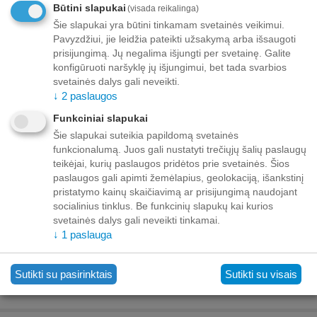
:
06/08/2026
Būtini slapukai
(visada reikalinga)
Šie slapukai yra būtini tinkamam svetainės veikimui.
Pavyzdžiui, jie leidžia pateikti užsakymą arba išsaugoti
Minimalus kiekis prekei "BELCANDO BASELINE SU
VISTU 800GR - ŠUNIŲ KONSERVAI BE GRAUDŲ"
prisijungimą. Jų negalima išjungti per svetainę. Galite
6
.
konfigūruoti naršyklę jų išjungimui, bet tada svarbios
svetainės dalys gali neveikti.
Korejiešu
↓
2
paslaugos
Funkciniai slapukai
Pridėti prie pageidavimų sąrašo
Užduokite klausimą
Šie slapukai suteikia papildomą svetainės
funkcionalumą. Juos gali nustatyti trečiųjų šalių paslaugų
Pristatymas
teikėjai, kurių paslaugos pridėtos prie svetainės. Šios
paslaugos gali apimti žemėlapius, geolokaciją, išankstinį
pristatymo kainų skaičiavimą ar prisijungimą naudojant
Iki buto durų nuo 70,00 EUR nemokamai!
Iki 69,99 EUR pristatymo mokestis:
socialinius tinklus. Be funkcinių slapukų kai kurios
Venipak kurjeris – 10,00 EUR
svetainės dalys gali neveikti tinkamai.
Unisend siuntų automatas - 3,50 EUR
↓
1
paslauga
Omniva siuntų automatas - 5,00 EUR
Sutikti su pasirinktais
Sutikti su visais
Mokėjimas