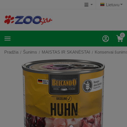
Lietuvu
0
Pradžia
Šunims
MAISTAS IR SKANĖSTAI
Konservai šunim
/
/
/