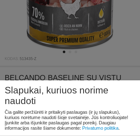
KODAS:
513435-Z
BELCANDO BASELINE SU VISTU
800GR - ŠUNIŲ KONSERVAI BE
Slapukai, kuriuos norime
GRAUDŲ
naudoti
Prieinamumas:
102 vnt. tiekėjo sandėlyje
Čia galite peržiūrėti ir pritaikyti paslaugas (ir jų slapukus),
kuriuos norėtume naudoti šioje svetainėje. Jūs kontroliuojate!
Įjunkite arba išjunkite paslaugas pagal poreikį.
Daugiau
€
4
38
informacijos rasite šiame dokumente:
Privatumo politika
.