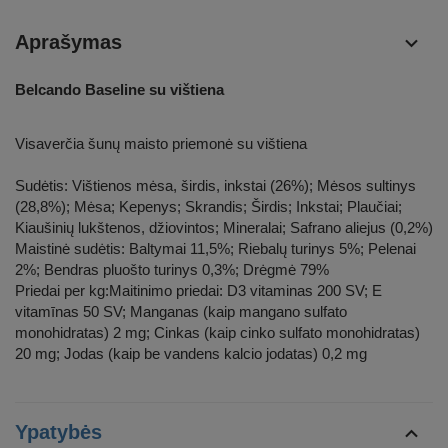
Aprašymas
Belcando Baseline su vištiena
Visaverčia šunų maisto priemonė su vištiena
Sudėtis: Vištienos mėsa, širdis, inkstai (26%); Mėsos sultinys
(28,8%); Mėsa; Kepenys; Skrandis; Širdis; Inkstai; Plaučiai;
Kiaušinių lukštenos, džiovintos; Mineralai; Safrano aliejus (0,2%)
Maistinė sudėtis: Baltymai 11,5%; Riebalų turinys 5%; Pelenai
2%; Bendras pluošto turinys 0,3%; Drėgmė 79%
Priedai per kg:Maitinimo priedai: D3 vitaminas 200 SV; E
vitamīnas 50 SV; Manganas (kaip mangano sulfato
monohidratas) 2 mg; Cinkas (kaip cinko sulfato monohidratas)
20 mg; Jodas (kaip be vandens kalcio jodatas) 0,2 mg
Ypatybės