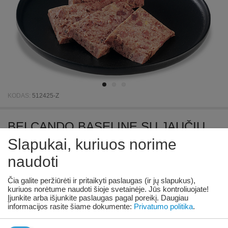
KODAS:
512425-Z
BELCANDO BASELINE SU JAUČIU
400GR - ŠUNŲ KONSERVAI BE
Slapukai, kuriuos norime
GRŪDŲ
naudoti
Čia galite peržiūrėti ir pritaikyti paslaugas (ir jų slapukus),
Prieinamumas:
156 vnt. tiekėjo sandėlyje
kuriuos norėtume naudoti šioje svetainėje. Jūs kontroliuojate!
Įjunkite arba išjunkite paslaugas pagal poreikį.
Daugiau
€
2
42
informacijos rasite šiame dokumente:
Privatumo politika
.