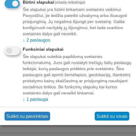
Būtini slapukai
(visada reikalinga)
:
08/08/2026
Šie slapukai yra būtini tinkamam svetainės veikimui.
Pavyzdžiui, jie leidžia pateikti užsakymą arba išsaugoti
Minimalus kiekis prekei "BELCANDO BASELINE SU
prisijungimą. Jų negalima išjungti per svetainę. Galite
JAUČIU 400GR - ŠUNŲ KONSERVAI BE GRŪDŲ"
6
.
konfigūruoti naršyklę jų išjungimui, bet tada svarbios
svetainės dalys gali neveikti.
Korejiešu
↓
2
paslaugos
Funkciniai slapukai
Pridėti prie pageidavimų sąrašo
Užduokite klausimą
Šie slapukai suteikia papildomą svetainės
funkcionalumą. Juos gali nustatyti trečiųjų šalių paslaugų
teikėjai, kurių paslaugos pridėtos prie svetainės. Šios
Pristatymas
paslaugos gali apimti žemėlapius, geolokaciją, išankstinį
pristatymo kainų skaičiavimą ar prisijungimą naudojant
Iki buto durų nuo 70,00 EUR nemokamai!
socialinius tinklus. Be funkcinių slapukų kai kurios
Iki 69,99 EUR pristatymo mokestis:
Venipak kurjeris – 10,00 EUR
svetainės dalys gali neveikti tinkamai.
Unisend siuntų automatas - 3,50 EUR
↓
1
paslauga
Omniva siuntų automatas - 5,00 EUR
Sutikti su pasirinktais
Sutikti su visais
Mokėjimas