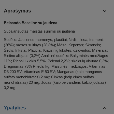
Aprašymas
Belcando Baseline su jautiena
Subalansuotas maistas šunims su jautiena
Sudėtis: Jautienos raumenys, plaučiai, širdis, liesa, tesmenis
(26%); mėsos sultinys (28,8%); Mėsa; Kepenys; Skrandis;
Širdis; Inkstai; Plaučiai; Kiaušinių lukštės, džiovintos; Mineralai;
Sietino aliejaus (0,2%) Analitinė sudėtis: Baltyminės medžiagos
11%; Riebalų kiekis 5,5%; Pelenai 2,2%; skaidulų visuma 0,3%;
Drėgnumas 79% Priedai kg: Maistinės medžiagos: Vitaminas
D3 200 SV; Vitaminas E 50 SV; Manganas (kaip manganos
sulfato monohidratas) 2 mg; Cinkas (kaip cinko sulfato
monohidratas) 20 mg; Jodas (kaip be vandens kalcio jodatas)
0,2 mg
Ypatybės