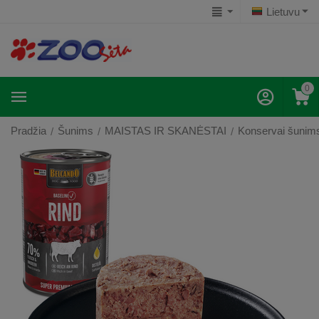
Lietuvu
0
Pradžia
Šunims
MAISTAS IR SKANĖSTAI
Konservai šunim
/
/
/