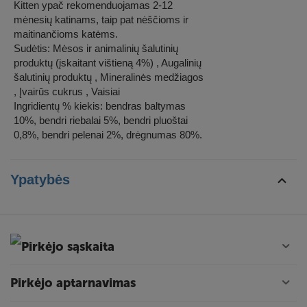
Kitten ypač rekomenduojamas 2-12
mėnesių katinams, taip pat nėščioms ir
maitinančioms katėms.
Sudėtis: Mėsos ir animalinių šalutinių
produktų (įskaitant vištieną 4%) , Augalinių
šalutinių produktų , Mineralinės medžiagos
, Įvairūs cukrus , Vaisiai
Ingridientų % kiekis: bendras baltymas
10%, bendri riebalai 5%, bendri pluoštai
0,8%, bendri pelenai 2%, drėgnumas 80%.
Ypatybės
Pirkėjo sąskaita
Pirkėjo aptarnavimas