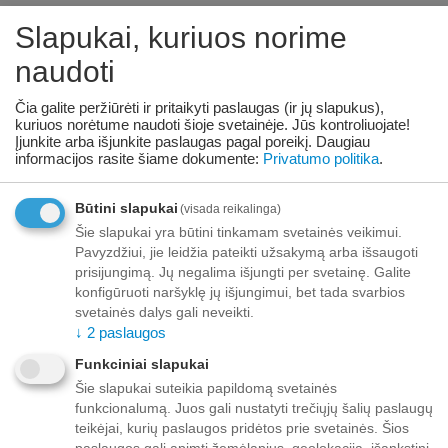
€
1
57
Slapukai, kuriuos norime
naudoti
Prekė
09/08/2026
prieinama:
Čia galite peržiūrėti ir pritaikyti paslaugas (ir jų slapukus),
kuriuos norėtume naudoti šioje svetainėje. Jūs kontroliuojate!
Įjunkite arba išjunkite paslaugas pagal poreikį.
Daugiau
+
−
informacijos rasite šiame dokumente:
Privatumo politika
.
Korejiešu
Būtini slapukai
(visada reikalinga)
Pridėti prie pageidavimų sąrašo
Užduokite klausimą
Šie slapukai yra būtini tinkamam svetainės veikimui.
Pavyzdžiui, jie leidžia pateikti užsakymą arba išsaugoti
Pristatymas
prisijungimą. Jų negalima išjungti per svetainę. Galite
konfigūruoti naršyklę jų išjungimui, bet tada svarbios
Iki buto durų nuo 70,00 EUR nemokamai!
svetainės dalys gali neveikti.
Iki 69,99 EUR pristatymo mokestis:
↓
2
paslaugos
Venipak kurjeris – 10,00 EUR
Unisend siuntų automatas - 3,50 EUR
Funkciniai slapukai
Omniva siuntų automatas - 5,00 EUR
Šie slapukai suteikia papildomą svetainės
funkcionalumą. Juos gali nustatyti trečiųjų šalių paslaugų
Mokėjimas
teikėjai, kurių paslaugos pridėtos prie svetainės. Šios