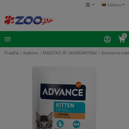
Lietuvu
0
Pradžia
Katėms
MAISTAS IR SKANUMYNAI
Konservai ka
/
/
/