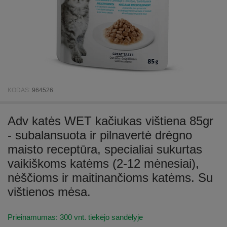
KODAS:
964526
Adv katės WET kačiukas vištiena 85gr
- subalansuota ir pilnavertė drėgno
maisto receptūra, specialiai sukurtas
vaikiškoms katėms (2-12 mėnesiai),
nėščioms ir maitinančioms katėms. Su
vištienos mėsa.
Prieinamumas:
300 vnt. tiekėjo sandėlyje