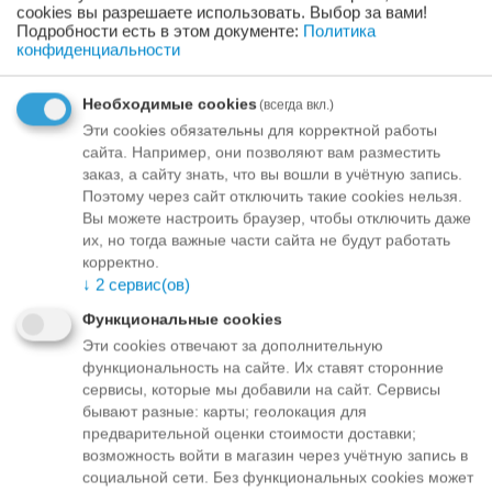
cookies вы разрешаете использовать. Выбор за вами!
Подробности есть в этом документе:
Политика
L размер 39 x 38 x 64cm
конфиденциальности
Ограничение веса - 30 кг
Необходимые cookies
(всегда вкл.)
Доставка через терминалы UNISEND Литва
Эти cookies обязательны для корректной работы
сайта. Например, они позволяют вам разместить
• Для заказов на сумму от 0.01 EUR до 69.99 EUR
заказ, а сайту знать, что вы вошли в учётную запись.
стоимость доставки 3.50 EUR
Поэтому через сайт отключить такие cookies нельзя.
• Для заказов на сумму от 70.00 EUR бесплатная доставка
Вы можете настроить браузер, чтобы отключить даже
их, но тогда важные части сайта не будут работать
XS размер 8 x 18.5 x 61cm
корректно.
↓
2
сервис(ов)
S размер 8 x 35 x 61cm
Функциональные cookies
M размер 17.5 x 35 x 61cm
Эти cookies отвечают за дополнительную
функциональность на сайте. Их ставят сторонние
L размер 36.5 x 35 x 61cm
сервисы, которые мы добавили на сайт. Сервисы
бывают разные: карты; геолокация для
XL размер 74.5 x 35 x 61cm
предварительной оценки стоимости доставки;
возможность войти в магазин через учётную запись в
Ограничение веса - 30 кг
социальной сети. Без функциональных cookies может