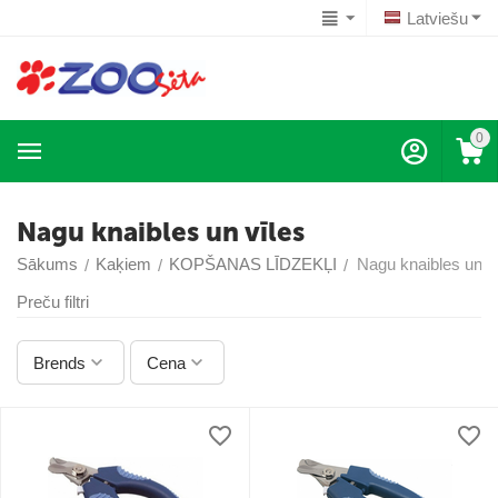
Latviešu
0
Nagu knaibles un vīles
Sākums
Kaķiem
KOPŠANAS LĪDZEKĻI
Nagu knaibles un v
/
/
/
Preču filtri
Brends
Cena