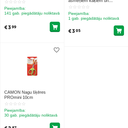
asmeņiem kaķiem un
maziem suņiem 10.5cm
Pieejamība:
141 gab. piegādātāju noliktavā
Pieejamība:
1 gab. piegādātāju noliktavā
€
3
99
€
3
05
CAMON Nagu šķēres
PROmini 10cm
Pieejamība:
30 gab. piegādātāju noliktavā
87