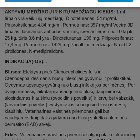
lašinamas ant odos
AKTYVIŲ MEDŽIAGŲ IR KITŲ MEDŽIAGŲ KIEKIS:
1 ml
tirpalo yra veikliųjų medžiagų: Dinotefuranas: 54 mg/ml.
Piriproksifenas: 4,84 mg/ml. Permetrinas: 397 mg/ml Vectra 3D
tirpalas, lašinamas ant odos šunims, sveriantiems nuo 10 kg iki
25 kg, tūris 3,6 ml yra - Dinotefuranas: 196 mg, Piriproksifenas:
17,4 mg, Permetrinas: 1429 mg Pagalbinė medžiaga: N-octil-2-
pirolidonas, N-metilpiralidons.
INDIKACIJA(-OS):
.
Blusos:
Efektyvu prieš Ctenocephalides felis ir
Ctenocephalides canis blusų infekcijas gydymui ir profilaktikai.
Gydymas apsaugo gyvūną nuo blusų infekcijos per mėnesį. Per
dviejų mėnesių laikotarpį apsaugo nuo blusų dauginimosi,
slopindamas kiaušinių (ovocidinis poveikis) ir lervų bei vabzdžių
(larvicidinis poveikis) vystymąsi iš suaugusių blusų išmestų
kiaušinių. Veterinarinės vaistinės priemonės gali būti
naudojamos kaip dalis gydymo nuo blusų sukeltos alerginės
dermatito (BAD) atveju.
Erkės:
Veterinarinės vaistinės priemonės ilgai palaiko akaricidinį