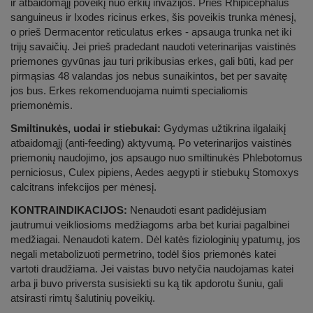
ir atbaidomąjį poveikį nuo erkių invazijos. Prieš Rhipicephalus
sanguineus ir Ixodes ricinus erkes, šis poveikis trunka mėnesį,
o prieš Dermacentor reticulatus erkes - apsauga trunka net iki
trijų savaičių. Jei prieš pradedant naudoti veterinarijas vaistinės
priemones gyvūnas jau turi prikibusias erkes, gali būti, kad per
pirmąsias 48 valandas jos nebus sunaikintos, bet per savaitę
jos bus. Erkes rekomenduojama nuimti specialiomis
priemonėmis.
Smiltinukės, uodai ir stiebukai:
Gydymas užtikrina ilgalaikį
atbaidomąjį (anti-feeding) aktyvumą. Po veterinarijos vaistinės
priemonių naudojimo, jos apsaugo nuo smiltinukės Phlebotomus
perniciosus, Culex pipiens, Aedes aegypti ir stiebukų Stomoxys
calcitrans infekcijos per mėnesį.
KONTRAINDIKACIJOS:
Nenaudoti esant padidėjusiam
jautrumui veikliosioms medžiagoms arba bet kuriai pagalbinei
medžiagai. Nenaudoti katem. Dėl katės fiziologinių ypatumų, jos
negali metabolizuoti permetrino, todėl šios priemonės katei
vartoti draudžiama. Jei vaistas buvo netyčia naudojamas katei
arba ji buvo priversta susisiekti su ką tik apdorotu šuniu, gali
atsirasti rimtų šalutinių poveikių.