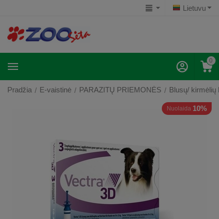
Lietuvu
0
Pradžia
E-vaistinė
PARAZITŲ PRIEMONĖS
Blusų/ kirmėlių
/
/
/
10%
Nuolaida