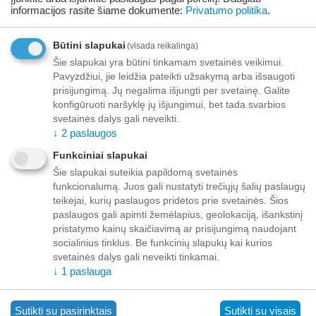
informacijos rasite šiame dokumente:
Privatumo politika
.
Būtini slapukai
(visada reikalinga)
Šie slapukai yra būtini tinkamam svetainės veikimui.
Pavyzdžiui, jie leidžia pateikti užsakymą arba išsaugoti
prisijungimą. Jų negalima išjungti per svetainę. Galite
konfigūruoti naršyklę jų išjungimui, bet tada svarbios
svetainės dalys gali neveikti.
↓
2
paslaugos
Funkciniai slapukai
Šie slapukai suteikia papildomą svetainės
funkcionalumą. Juos gali nustatyti trečiųjų šalių paslaugų
teikėjai, kurių paslaugos pridėtos prie svetainės. Šios
paslaugos gali apimti žemėlapius, geolokaciją, išankstinį
pristatymo kainų skaičiavimą ar prisijungimą naudojant
socialinius tinklus. Be funkcinių slapukų kai kurios
svetainės dalys gali neveikti tinkamai.
Bezreceptiniai veterinarijos vaistai, registracijos Nr.
↓
1
paslauga
EU/2/13/156/011
Vectra 3D tirpalas šunims, sveriantiems nuo 10 iki 25 kg,
Sutikti su pasirinktais
Sutikti su visais