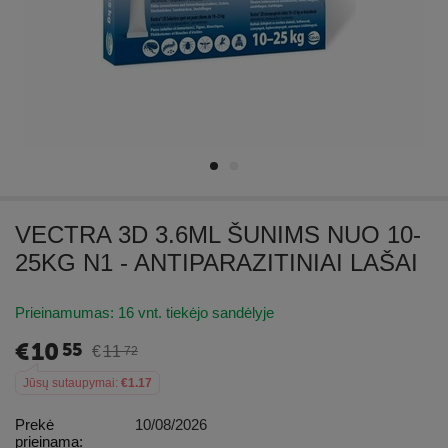
VECTRA 3D 3.6ML ŠUNIMS NUO 10-
25KG N1 - ANTIPARAZITINIAI LAŠAI
Prieinamumas:
16 vnt. tiekėjo sandėlyje
€
10
55
€
11
72
Jūsų sutaupymai:
€
1.17
Prekė
10/08/2026
prieinama: